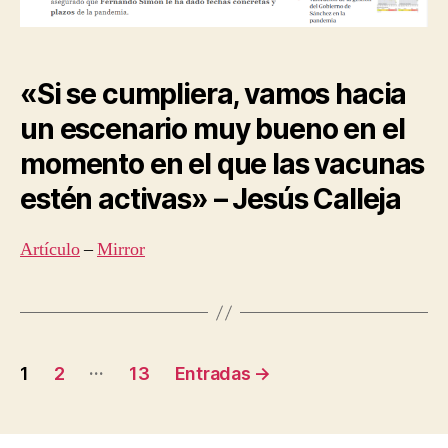
«Si se cumpliera, vamos hacia
un escenario muy bueno en el
momento en el que las vacunas
estén activas» – Jesús Calleja
Artículo
–
Mirror
Navegación
…
1
2
13
Entradas
→
de
entradas