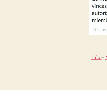
Hilo
–