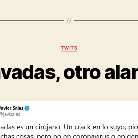
Categorías
TWITS
avadas, otro ala