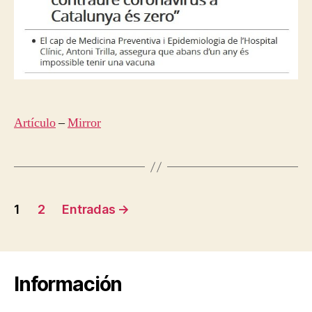
Artículo
–
Mirror
Navegación
1
2
Entradas
→
de
entradas
Información