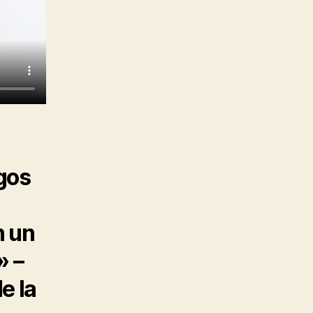
igos
n un
» –
e la