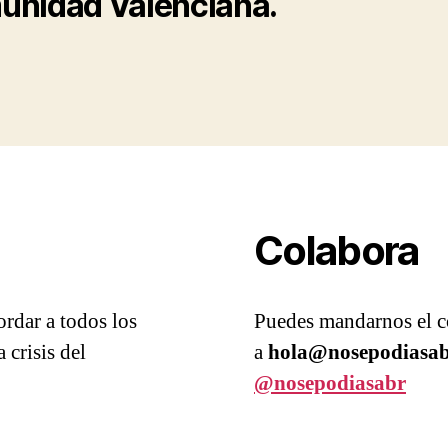
nidad Valenciana.
Colabora
rdar a todos los
Puedes mandarnos el co
 crisis del
a
hola@nosepodiasab
@nosepodiasabr