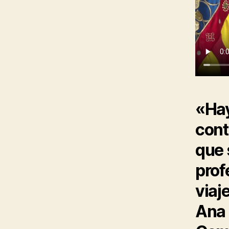
«Hay
cont
que 
prof
viaj
Ana 