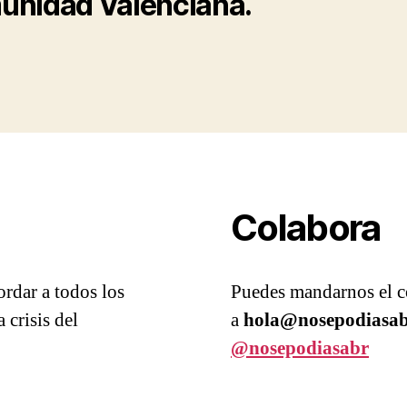
nidad Valenciana.
Colabora
rdar a todos los
Puedes mandarnos el co
 crisis del
a
hola@nosepodiasab
@nosepodiasabr