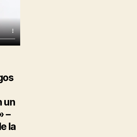
igos
n un
» –
e la