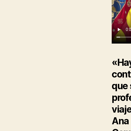
«Hay
cont
que 
prof
viaj
Ana 